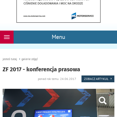
Menu
Rozwiń
nawigację
jesteś tutaj
galerie zdjęć
ZF 2017 - konferencja prasowa
ponad rok temu 24.06.2017
ZOBACZ ARTYKUŁ