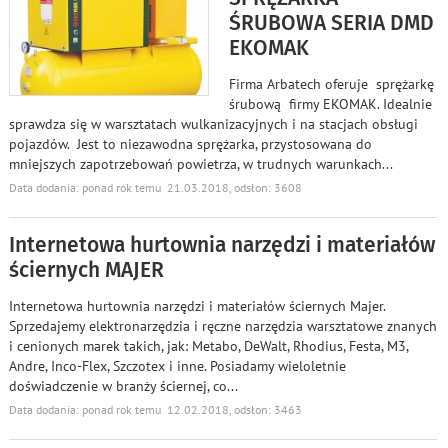
ŚRUBOWA SERIA DMD
EKOMAK
Firma Arbatech oferuje sprężarkę
śrubową firmy EKOMAK. Idealnie
sprawdza się w warsztatach wulkanizacyjnych i na stacjach obsługi
pojazdów. Jest to niezawodna sprężarka, przystosowana do
mniejszych zapotrzebowań powietrza, w trudnych warunkach
...
Data dodania: ponad rok temu 21.03.2018, odsłon: 3608
Internetowa hurtownia narzędzi i materiałów
ściernych MAJER
Internetowa hurtownia narzędzi i materiałów ściernych Majer.
Sprzedajemy elektronarzędzia i ręczne narzędzia warsztatowe znanych
i cenionych marek takich, jak: Metabo, DeWalt, Rhodius, Festa, M3,
Andre, Inco-Flex, Szczotex i inne. Posiadamy wieloletnie
doświadczenie w branży ściernej, co
...
Data dodania: ponad rok temu 12.02.2018, odsłon: 3463