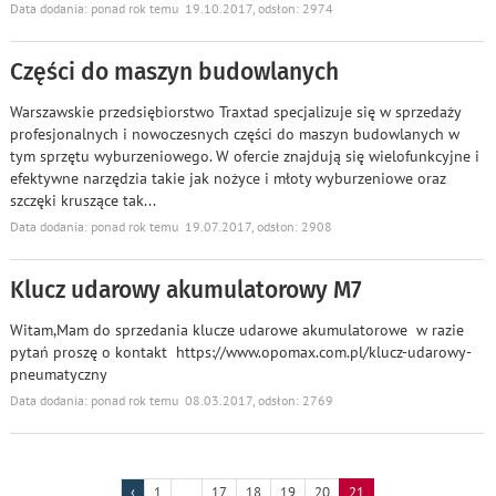
Data dodania: ponad rok temu 19.10.2017, odsłon: 2974
Części do maszyn budowlanych
Warszawskie przedsiębiorstwo Traxtad specjalizuje się w sprzedaży
profesjonalnych i nowoczesnych części do maszyn budowlanych w
tym sprzętu wyburzeniowego. W ofercie znajdują się wielofunkcyjne i
efektywne narzędzia takie jak nożyce i młoty wyburzeniowe oraz
szczęki kruszące tak
...
Data dodania: ponad rok temu 19.07.2017, odsłon: 2908
Klucz udarowy akumulatorowy M7
Witam,Mam do sprzedania klucze udarowe akumulatorowe w razie
pytań proszę o kontakt https://www.opomax.com.pl/klucz-udarowy-
pneumatyczny
Data dodania: ponad rok temu 08.03.2017, odsłon: 2769
‹
1
...
17
18
19
20
21