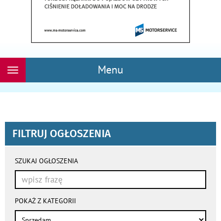
Menu
Rozwiń
nawigację
FILTRUJ OGŁOSZENIA
wyniki
wyszukiwania
SZUKAJ OGŁOSZENIA
przeładowują
się
automatycznie
POKAŻ Z KATEGORII