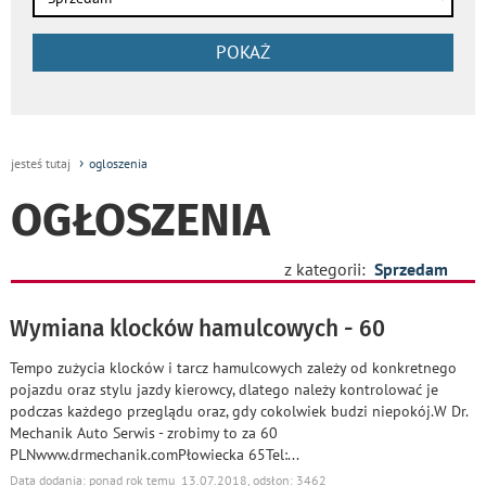
POKAŻ
jesteś tutaj
ogloszenia
OGŁOSZENIA
z kategorii:
Sprzedam
Wymiana klocków hamulcowych - 60
Tempo zużycia klocków i tarcz hamulcowych zależy od konkretnego
pojazdu oraz stylu jazdy kierowcy, dlatego należy kontrolować je
podczas każdego przeglądu oraz, gdy cokolwiek budzi niepokój.W Dr.
Mechanik Auto Serwis - zrobimy to za 60
PLNwww.drmechanik.comPłowiecka 65Tel:
...
Data dodania: ponad rok temu 13.07.2018, odsłon: 3462