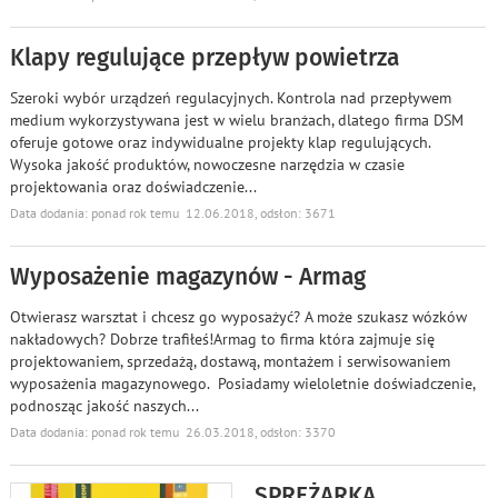
Klapy regulujące przepływ powietrza
Szeroki wybór urządzeń regulacyjnych. Kontrola nad przepływem
medium wykorzystywana jest w wielu branżach, dlatego firma DSM
oferuje gotowe oraz indywidualne projekty klap regulujących.
Wysoka jakość produktów, nowoczesne narzędzia w czasie
projektowania oraz doświadczenie
...
Data dodania: ponad rok temu 12.06.2018, odsłon: 3671
Wyposażenie magazynów - Armag
Otwierasz warsztat i chcesz go wyposażyć? A może szukasz wózków
nakładowych? Dobrze trafiłeś!Armag to firma która zajmuje się
projektowaniem, sprzedażą, dostawą, montażem i serwisowaniem
wyposażenia magazynowego. Posiadamy wieloletnie doświadczenie,
podnosząc jakość naszych
...
Data dodania: ponad rok temu 26.03.2018, odsłon: 3370
SPRĘŻARKA