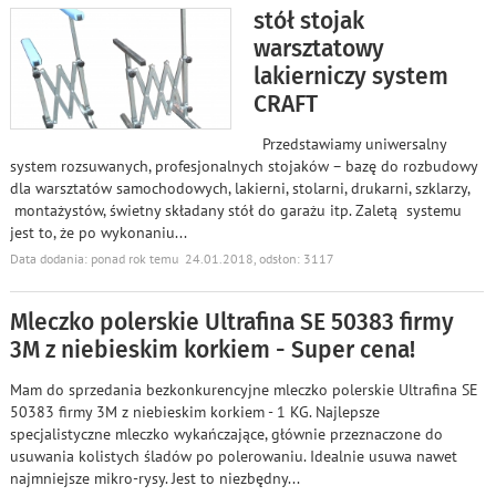
stół stojak
warsztatowy
lakierniczy system
CRAFT
Przedstawiamy uniwersalny
system rozsuwanych, profesjonalnych stojaków – bazę do rozbudowy
dla warsztatów samochodowych, lakierni, stolarni, drukarni, szklarzy,
montażystów, świetny składany stół do garażu itp. Zaletą systemu
jest to, że po wykonaniu
...
Data dodania: ponad rok temu 24.01.2018, odsłon: 3117
Mleczko polerskie Ultrafina SE 50383 firmy
3M z niebieskim korkiem - Super cena!
Mam do sprzedania bezkonkurencyjne mleczko polerskie Ultrafina SE
50383 firmy 3M z niebieskim korkiem - 1 KG. Najlepsze
specjalistyczne mleczko wykańczające, głównie przeznaczone do
usuwania kolistych śladów po polerowaniu. Idealnie usuwa nawet
najmniejsze mikro-rysy. Jest to niezbędny
...