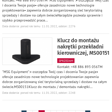
Kontakt: +48 886 893 056TM "MSG Equipment":• oszczędza Twój czas
i docenia Twoje pasje• oferuje zasadniczo nowe technologie
projektowania• zapewnia dobrze zorganizowaną sieć terytorialną
sprzedaży i dostaw na całym świecieNarzędzie pozwala sprawnie i
szybko przeprowadzić prace
...
Data dodania: ponad rok temu 11.01.2022, odsłon: 2276
Klucz do montażu
nakrętki przekładni
kierowniczej, MS00151
SPRZEDAM
Kontakt: +48 886 893 056TM
"MSG Equipment":• oszczędza Twój czas i docenia Twoje pasje•
oferuje zasadniczo nowe technologie projektowania• zapewnia
dobrze zorganizowaną sieć terytorialną sprzedaży i dostaw na całym
świecie.MS00151Klucz do montażu / demontażu nakrętki
...
Data dodania: ponad rok temu 11.01.2022, odsłon: 2248