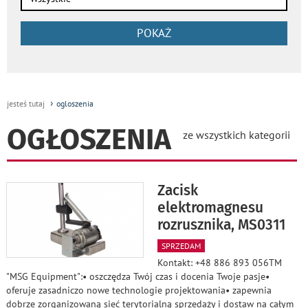
POKAŻ
jesteś tutaj
ogloszenia
OGŁOSZENIA
ze wszystkich kategorii
Zacisk
elektromagnesu
rozrusznika, MS0311
SPRZEDAM
Kontakt: +48 886 893 056TM
"MSG Equipment":• oszczędza Twój czas i docenia Twoje pasje•
oferuje zasadniczo nowe technologie projektowania• zapewnia
dobrze zorganizowaną sieć terytorialną sprzedaży i dostaw na całym