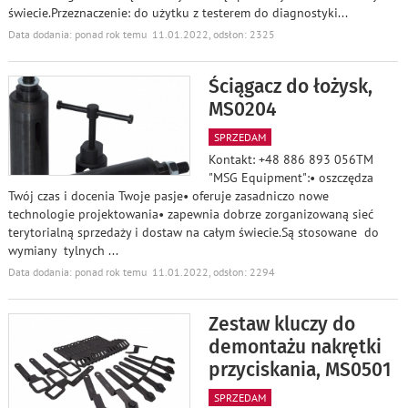
świecie.Przeznaczenie: do użytku z testerem do diagnostyki
...
Data dodania: ponad rok temu 11.01.2022, odsłon: 2325
Ściągacz do łożysk,
MS0204
SPRZEDAM
Kontakt: +48 886 893 056TM
"MSG Equipment":• oszczędza
Twój czas i docenia Twoje pasje• oferuje zasadniczo nowe
technologie projektowania• zapewnia dobrze zorganizowaną sieć
terytorialną sprzedaży i dostaw na całym świecie.Są stosowane do
wymiany tylnych
...
Data dodania: ponad rok temu 11.01.2022, odsłon: 2294
Zestaw kluczy do
demontażu nakrętki
przyciskania, MS0501
SPRZEDAM