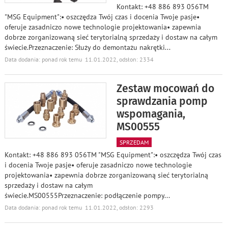
Kontakt: +48 886 893 056TM
"MSG Equipment":• oszczędza Twój czas i docenia Twoje pasje•
oferuje zasadniczo nowe technologie projektowania• zapewnia
dobrze zorganizowaną sieć terytorialną sprzedaży i dostaw na całym
świecie.Przeznaczenie: Służy do demontażu nakrętki
...
Data dodania: ponad rok temu 11.01.2022, odsłon: 2334
Zestaw mocowań do
sprawdzania pomp
wspomagania,
MS00555
SPRZEDAM
Kontakt: +48 886 893 056TM "MSG Equipment":• oszczędza Twój czas
i docenia Twoje pasje• oferuje zasadniczo nowe technologie
projektowania• zapewnia dobrze zorganizowaną sieć terytorialną
sprzedaży i dostaw na całym
świecie.MS00555Przeznaczenie: podłączenie pompy
...
Data dodania: ponad rok temu 11.01.2022, odsłon: 2293