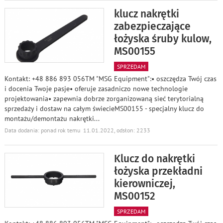
klucz nakrętki
zabezpieczające
łożyska śruby kulow,
MS00155
SPRZEDAM
Kontakt: +48 886 893 056TM "MSG Equipment":• oszczędza Twój czas
i docenia Twoje pasje• oferuje zasadniczo nowe technologie
projektowania• zapewnia dobrze zorganizowaną sieć terytorialną
sprzedaży i dostaw na całym świecieMS00155 - specjalny klucz do
montażu/demontażu nakrętki
...
Data dodania: ponad rok temu 11.01.2022, odsłon: 2233
Klucz do nakrętki
łożyska przekładni
kierowniczej,
MS00152
SPRZEDAM