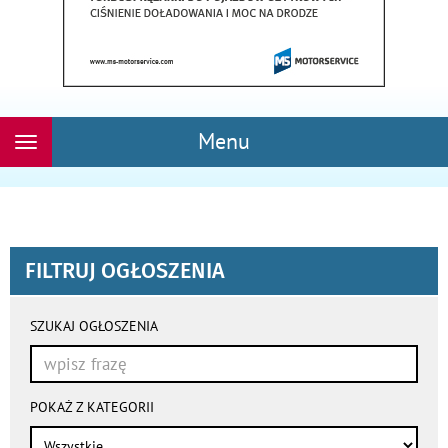
Menu
Rozwiń
nawigację
FILTRUJ OGŁOSZENIA
wyniki
wyszukiwania
SZUKAJ OGŁOSZENIA
przeładowują
się
automatycznie
POKAŻ Z KATEGORII