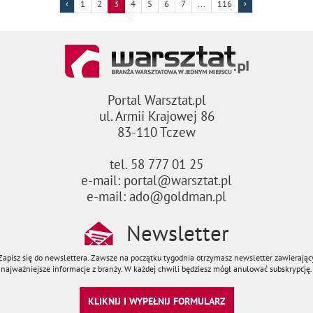
‹
1
2
3
4
5
6
7
...
116
›
Portal Warsztat.pl
ul. Armii Krajowej 86
83-110 Tczew
tel. 58 777 01 25
e-mail: portal@warsztat.pl
e-mail: ado@goldman.pl
Newsletter
Zapisz się do newslettera. Zawsze na początku tygodnia otrzymasz newsletter zawierając
najważniejsze informacje z branży. W każdej chwili będziesz mógł anulować subskrypcję.
KLIKNIJ I WYPEŁNIJ FORMULARZ