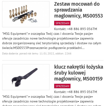
Zestaw mocowań do
sprawdzania
maglownicy, MS00553
SPRZEDAM
Kontakt: +48 886 893 056TM
"MSG Equipment":• oszczędza Twój czas i docenia Twoje pasje•
oferuje zasadniczo nowe technologie projektowania• zapewnia
dobrze zorganizowaną sieć terytorialną sprzedaży i dostaw na całym
świecie.MS00553Przeznaczenie: podłączenie przekładni
...
Data dodania: ponad rok temu 11.01.2022, odsłon: 2266
klucz nakrętki łożyska
śruby kulowej
maglownicy, MS00159
SPRZEDAM
Kontakt: +48 886 893 056TM
"MSG Equipment":• oszczędza Twój czas i docenia Twoje pasje•
oferuje zasadniczo nowe technologie projektowania• zapewnia
dobrze zorganizowaną sieć terytorialną sprzedaży i dostaw na całym