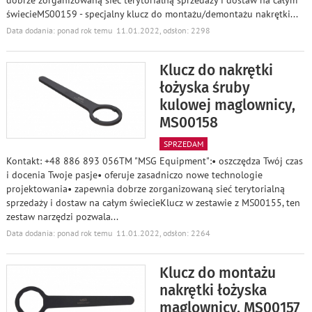
świecieMS00159 - specjalny klucz do montażu/demontażu nakrętki
...
Data dodania: ponad rok temu 11.01.2022, odsłon: 2298
Klucz do nakrętki
łożyska śruby
kulowej maglownicy,
MS00158
SPRZEDAM
Kontakt: +48 886 893 056TM "MSG Equipment":• oszczędza Twój czas
i docenia Twoje pasje• oferuje zasadniczo nowe technologie
projektowania• zapewnia dobrze zorganizowaną sieć terytorialną
sprzedaży i dostaw na całym świecieKlucz w zestawie z MS00155, ten
zestaw narzędzi pozwala
...
Data dodania: ponad rok temu 11.01.2022, odsłon: 2264
Klucz do montażu
nakrętki łożyska
maglownicy, MS00157