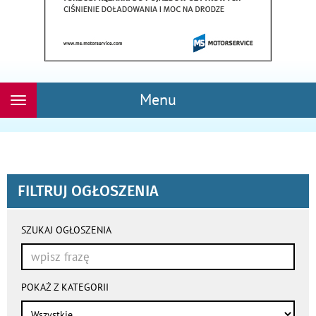
Menu
Rozwiń
nawigację
FILTRUJ OGŁOSZENIA
wyniki
wyszukiwania
SZUKAJ OGŁOSZENIA
przeładowują
się
automatycznie
POKAŻ Z KATEGORII