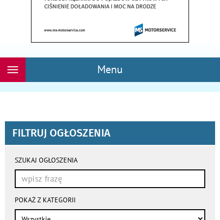
Menu
Rozwiń
nawigację
FILTRUJ OGŁOSZENIA
wyniki
wyszukiwania
SZUKAJ OGŁOSZENIA
przeładowują
się
automatycznie
POKAŻ Z KATEGORII