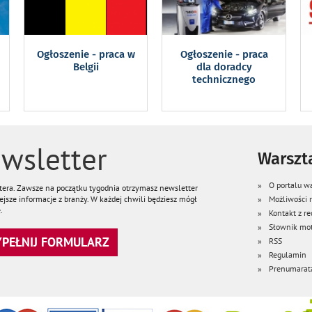
Ogłoszenie - praca w
Ogłoszenie - praca
Belgii
dla doradcy
technicznego
wsletter
Warszta
O portalu wa
ttera. Zawsze na początku tygodnia otrzymasz newsletter
jsze informacje z branży. W każdej chwili będziesz mógł
Możliwości
.
Kontakt z re
Słownik mot
WYPEŁNIJ FORMULARZ
RSS
Regulamin
Prenumarat