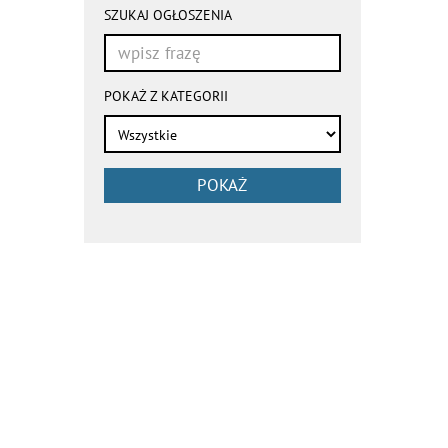
wyszukiwania
SZUKAJ OGŁOSZENIA
przeładowują
się
automatycznie
POKAŻ Z KATEGORII
POKAŻ