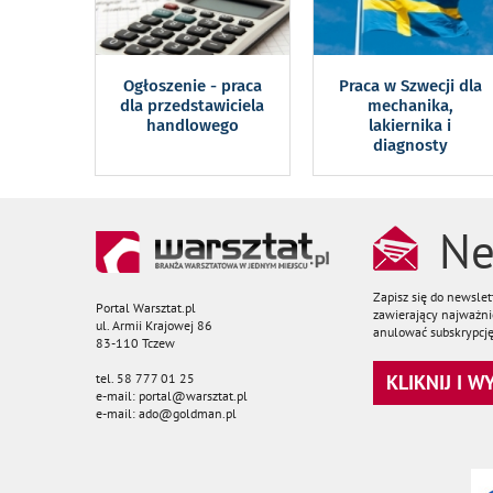
Ogłoszenie - praca
Praca w Szwecji dla
dla przedstawiciela
mechanika,
handlowego
lakiernika i
diagnosty
Ne
Zapisz się do newsle
Portal Warsztat.pl
zawierający najważnie
ul. Armii Krajowej 86
anulować subskrypcję
83-110 Tczew
tel. 58 777 01 25
KLIKNIJ I 
e-mail: portal@warsztat.pl
e-mail: ado@goldman.pl