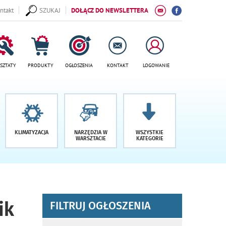
ntakt
SZUKAJ
DOŁĄCZ DO NEWSLETTERA
SZTATY
PRODUKTY
OGŁOSZENIA
KONTAKT
LOGOWANIE
KLIMATYZACJA
NARZĘDZIA W
WSZYSTKIE
WARSZTACIE
KATEGORIE
ik
FILTRUJ OGŁOSZENIA
wyniki