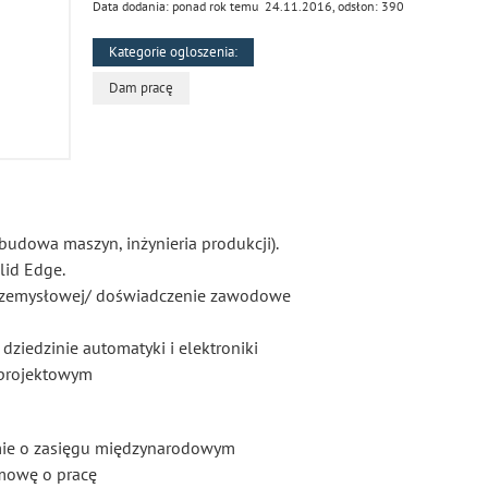
Data dodania: ponad rok temu 24.11.2016, odsłon: 390
Kategorie ogloszenia:
Dam pracę
budowa maszyn, inżynieria produkcji).
lid Edge.
rzemysłowej/ doświadczenie zawodowe
ziedzinie automatyki i elektroniki
 projektowym
irmie o zasięgu międzynarodowym
umowę o pracę