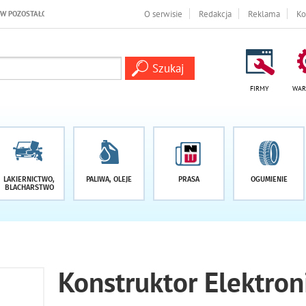
OSTAŁO -1 DNI
O serwisie
Redakcja
Reklama
Ko
FIRMY
WAR
LAKIERNICTWO,
PALIWA, OLEJE
PRASA
OGUMIENIE
BLACHARSTWO
Konstruktor Elektron