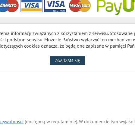
zenia informacji związanych z korzystaniem z serwisu. Stosowane 
lności podstron serwisu. Możecie Państwo wyłączyć ten mechaniz
dotyczących cookies oznacza, że będą one zapisane w pamięci Pań
NA WYKORZYSTANIE PLIKÓW
ZGADZAM SIĘ
 prywatności
(dostępną w regulaminie). W dokumencie tym wyjaśnia