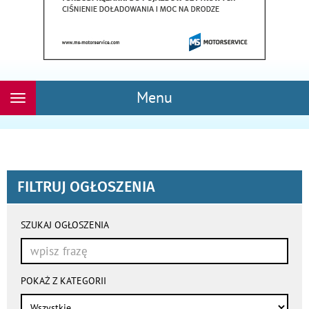
Menu
Rozwiń
nawigację
FILTRUJ OGŁOSZENIA
wyniki
wyszukiwania
SZUKAJ OGŁOSZENIA
przeładowują
się
automatycznie
POKAŻ Z KATEGORII