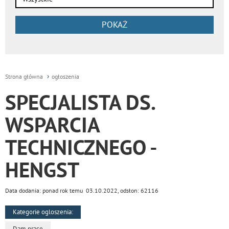
POKAŻ
Strona główna
ogłoszenia
SPECJALISTA DS.
WSPARCIA
TECHNICZNEGO -
HENGST
Data dodania: ponad rok temu 03.10.2022, odsłon: 62116
Kategorie ogloszenia:
Dam pracę