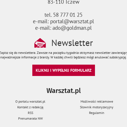
83-110 Tczew
tel. 58 777 01 25
e-mail: portal@warsztat.pl
e-mail: ado@goldman.pl
Newsletter
Zapisz się do newslettera. Zawsze na początku tygodnia otrzymasz newsletter zawierając
najważniejsze informacje z branży. W każdej chwili będziesz mógł anulować subskrypcję.
KLIKNIJ I WYPEŁNIJ FORMULARZ
Warsztat.pl
O portalu warsztat.pl
Możliwości reklamowe
Kontakt z redakcją
Słownik motoryzacyjny
RSS
Regulamin
Prenumarata NW