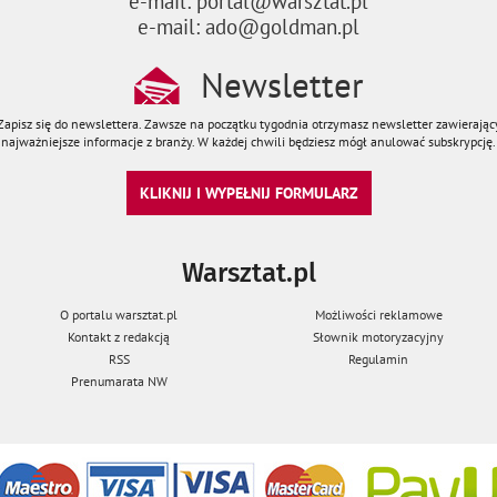
e-mail: portal@warsztat.pl
e-mail: ado@goldman.pl
Newsletter
Zapisz się do newslettera. Zawsze na początku tygodnia otrzymasz newsletter zawierając
najważniejsze informacje z branży. W każdej chwili będziesz mógł anulować subskrypcję.
KLIKNIJ I WYPEŁNIJ FORMULARZ
Warsztat.pl
O portalu warsztat.pl
Możliwości reklamowe
Kontakt z redakcją
Słownik motoryzacyjny
RSS
Regulamin
Prenumarata NW