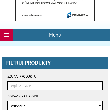
Menu
Rozwiń
nawigację
FILTRUJ PRODUKTY
wyniki
wyszukiwania
SZUKAJ PRODUKTU
przeładowują
się
automatycznie
POKAŻ Z KATEGORII