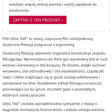
wiedzieć więcej, kliknij poniżej i wyślij zapytanie do
producenta.
ZAPYTAJ O TEN PRODUKT ›
Filtr Ultra 360° to nowy, ulepszony filtr odstojnikowy;
skuteczna filtracja połączona z ergonomią.
Skuteczną filtrację zapewnia oryginalna konstrukcja zespołu
filtrującego. Wprowadzony do filtra gaz wprawiany jest w ruch
wirowy i kierowany w dół korpusu. Po drodze, dzięki ruchowi
wirowemu, sile odśrodkowej i sile bezwładności, cząsteczki
stałe i ciekłe znajdujące się w gazie zostają odwirowane i
zatrzymane na dnie. Dodatkowo wkład filtrujący oczyszcza,
powracający już ku górze, strumień gazu z pozostałych,
drobnych zanieczyszczeń.
Ultra 360° została zaprojektowana specjalnie z myślą o
wygodzie montażysty. Króćce wlotu i wylotu umiejscowiono