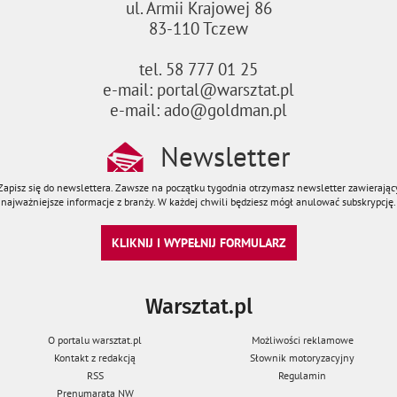
ul. Armii Krajowej 86
83-110 Tczew
tel. 58 777 01 25
e-mail: portal@warsztat.pl
e-mail: ado@goldman.pl
Newsletter
Zapisz się do newslettera. Zawsze na początku tygodnia otrzymasz newsletter zawierając
najważniejsze informacje z branży. W każdej chwili będziesz mógł anulować subskrypcję.
KLIKNIJ I WYPEŁNIJ FORMULARZ
Warsztat.pl
O portalu warsztat.pl
Możliwości reklamowe
Kontakt z redakcją
Słownik motoryzacyjny
RSS
Regulamin
Prenumarata NW