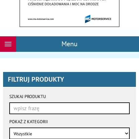
Menu
Rozwiń
nawigację
FILTRUJ PRODUKTY
wyniki
wyszukiwania
SZUKAJ PRODUKTU
przeładowują
się
automatycznie
POKAŻ Z KATEGORII