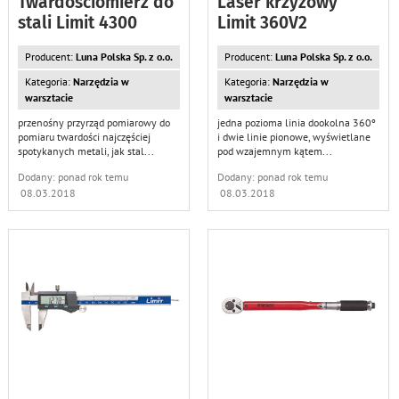
Twardościomierz do
Laser krzyżowy
stali Limit 4300
Limit 360V2
Producent:
Luna Polska Sp. z o.o.
Producent:
Luna Polska Sp. z o.o.
Kategoria:
Narzędzia w
Kategoria:
Narzędzia w
warsztacie
warsztacie
przenośny przyrząd pomiarowy do
jedna pozioma linia dookolna 360º
pomiaru twardości najczęściej
i dwie linie pionowe, wyświetlane
spotykanych metali, jak stal
...
pod wzajemnym kątem
...
Dodany: ponad rok temu
Dodany: ponad rok temu
08.03.2018
08.03.2018