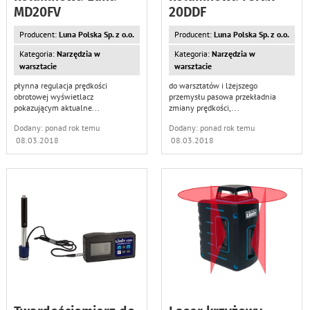
MD20FV
20DDF
Producent:
Luna Polska Sp. z o.o.
Producent:
Luna Polska Sp. z o.o.
Kategoria:
Narzędzia w
Kategoria:
Narzędzia w
warsztacie
warsztacie
płynna regulacja prędkości
do warsztatów i lżejszego
obrotowej wyświetlacz
przemysłu pasowa przekładnia
pokazującym aktualne
...
zmiany prędkości,
...
Dodany: ponad rok temu
Dodany: ponad rok temu
08.03.2018
08.03.2018