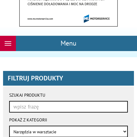
Menu
Rozwiń
nawigację
FILTRUJ PRODUKTY
wyniki
wyszukiwania
SZUKAJ PRODUKTU
przeładowują
się
automatycznie
POKAŻ Z KATEGORII