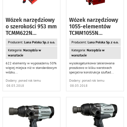
Wózek narzędziowy
Wózek narzędziowy
o szerokości 953 mm
1055-elementów
TCMM622N
...
TCMM1055N
...
Producent:
Luna Polska Sp. z o.o.
Producent:
Luna Polska Sp. z o.o.
Kategoria:
Narzędzia w
Kategoria:
Narzędzia w
warsztacie
warsztacie
622 elementy w wyposażeniu 50%
wysokogatunkowa lakierowana
więcej miejsca niż w standardowym
proszkowo w kilku warstwach
wózku
...
specjalna konstrukcja szuflad
...
Dodany: ponad rok temu
Dodany: ponad rok temu
08.03.2018
08.03.2018