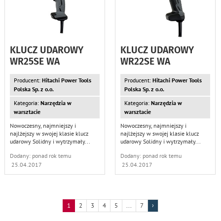
KLUCZ UDAROWY
KLUCZ UDAROWY
WR25SE WA
WR22SE WA
Producent:
Hitachi Power Tools
Producent:
Hitachi Power Tools
Polska Sp. z o.o.
Polska Sp. z o.o.
Kategoria:
Narzędzia w
Kategoria:
Narzędzia w
warsztacie
warsztacie
Nowoczesny, najmniejszy i
Nowoczesny, najmniejszy i
najlżejszy w swojej klasie klucz
najlżejszy w swojej klasie klucz
udarowy Solidny i wytrzymały
...
udarowy Solidny i wytrzymały
...
Dodany: ponad rok temu
Dodany: ponad rok temu
25.04.2017
25.04.2017
1
2
3
4
5
...
7
›