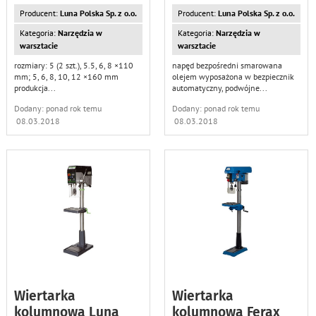
Producent:
Luna Polska Sp. z o.o.
Producent:
Luna Polska Sp. z o.o.
Kategoria:
Narzędzia w
Kategoria:
Narzędzia w
warsztacie
warsztacie
rozmiary: 5 (2 szt.), 5.5, 6, 8 ×110
napęd bezpośredni smarowana
mm; 5, 6, 8, 10, 12 ×160 mm
olejem wyposażona w bezpiecznik
produkcja
...
automatyczny, podwójne
...
Dodany: ponad rok temu
Dodany: ponad rok temu
08.03.2018
08.03.2018
Wiertarka
Wiertarka
kolumnowa Luna
kolumnowa Ferax