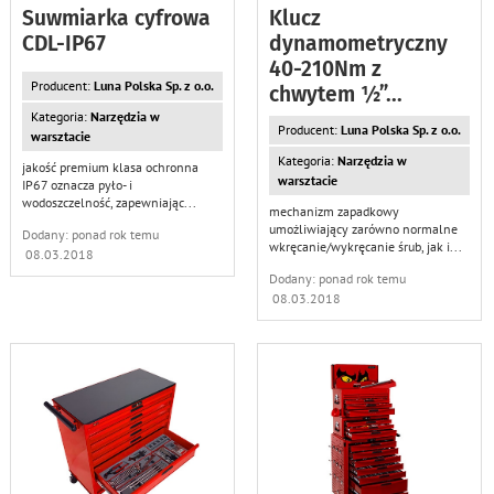
Suwmiarka cyfrowa
Klucz
CDL-IP67
dynamometryczny
40-210Nm z
Producent:
Luna Polska Sp. z o.o.
chwytem ½”
...
Kategoria:
Narzędzia w
Producent:
Luna Polska Sp. z o.o.
warsztacie
Kategoria:
Narzędzia w
jakość premium klasa ochronna
warsztacie
IP67 oznacza pyło- i
wodoszczelność, zapewniając
...
mechanizm zapadkowy
umożliwiający zarówno normalne
Dodany: ponad rok temu
wkręcanie/wykręcanie śrub, jak i
...
08.03.2018
Dodany: ponad rok temu
08.03.2018