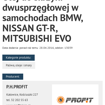
dwusprzęgłowej w
samochodach BMW,
NISSAN GT-R,
MITSUBISHI EVO
Data dodania: ponad rok temu 28.04.2016, odsłon: 13039
Kategorie produktu:
Paliwa, oleje i smary
Producent:
P.H.PROFIT
Katowice, Kościuszki 227
tel. 32 202 55 63