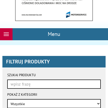
Menu
Rozwiń
nawigację
FILTRUJ PRODUKTY
wyniki
wyszukiwania
SZUKAJ PRODUKTU
przeładowują
się
automatycznie
POKAŻ Z KATEGORII