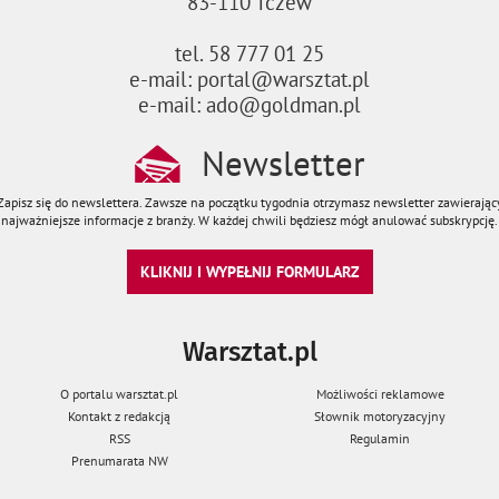
83-110 Tczew
tel. 58 777 01 25
e-mail: portal@warsztat.pl
e-mail: ado@goldman.pl
Newsletter
Zapisz się do newslettera. Zawsze na początku tygodnia otrzymasz newsletter zawierając
najważniejsze informacje z branży. W każdej chwili będziesz mógł anulować subskrypcję.
KLIKNIJ I WYPEŁNIJ FORMULARZ
Warsztat.pl
O portalu warsztat.pl
Możliwości reklamowe
Kontakt z redakcją
Słownik motoryzacyjny
RSS
Regulamin
Prenumarata NW