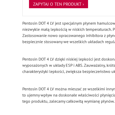
ZAPYTAJ O TEN PRODUKT ›
Pentosin DOT 4 LV jest specjalnym płynem hamulcowy
niezwykle małą lepkością w niskich temperaturach. P
Zastosowanie nowo opracowanego inhibitora z płyne
bezpiecznie stosowany we wszelkich układach regula
Pentosin DOT 4 LV dzięki niskiej lepkości jest do
wyposażonych w układy ESP i ABS. Zauważalny, krótsz
charakterystyki lepkości, zwiększa bezpieczeństwo uk
Pentosin DOT 4 LV można mieszać ze wszelkimi inn
to ujemny wpływ na doskonałe właściwości płynięcia
tego produktu, zalecamy całkowitą wymianę płynów.