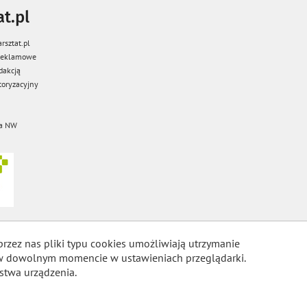
t.pl
rsztat.pl
 reklamowe
dakcją
oryzacyjny
a NW
przez nas pliki typu cookies umożliwiają utrzymanie
m w dowolnym momencie w ustawieniach przeglądarki.
stwa urządzenia.
COOKIES