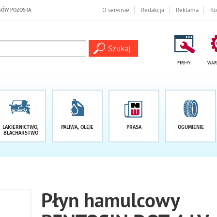
AŁO -1 DNI
O serwisie
Redakcja
Reklama
Ko
FIRMY
WAR
LAKIERNICTWO,
PALIWA, OLEJE
PRASA
OGUMIENIE
BLACHARSTWO
Płyn hamulcowy