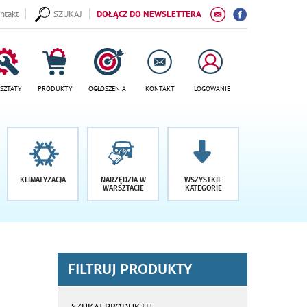
ntakt
SZUKAJ
DOŁĄCZ DO NEWSLETTERA
SZTATY
PRODUKTY
OGŁOSZENIA
KONTAKT
LOGOWANIE
KLIMATYZACJA
NARZĘDZIA W
WSZYSTKIE
WARSZTACIE
KATEGORIE
FILTRUJ PRODUKTY
wyniki
wyszukiwania
SZUKAJ PRODUKTU