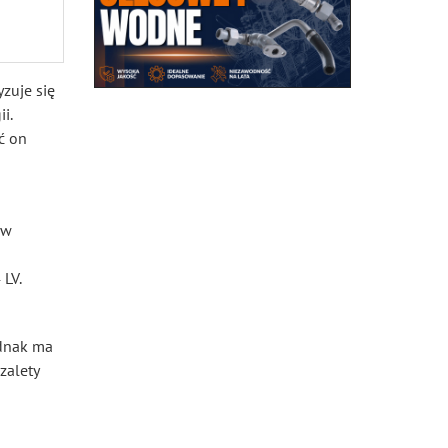
zuje się
i.
ć on
ów
 LV.
ednak ma
zalety