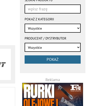
przeładowują
się
automatycznie
POKAŻ Z KATEGORII
PRODUCENT / DYSTRYBUTOR
POKAŻ
Reklama