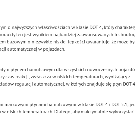
m o najwyższych właściwościach w klasie DOT 4, który charaktery
rodukty ten jest wynikiem najbardziej zaawansowanych technologi
m bazowym o niezwykle niskiej lepkości gwarantuje, że może by
cji automatycznej w pojazdach.
skonałym płynem hamulcowym dla wszystkich nowoczesnych pojazd
y czas reakcji, zwłaszcza w niskich temperaturach, wynikający z
ładów regulacji automatycznej, w których znajduje się płyn DOT 4
ymi markowymi płynami hamulcowymi w klasie DOT 4 i DOT 5.1, j
 w niskich temperaturach. Dlatego, aby maksymalnie wykorzystać 