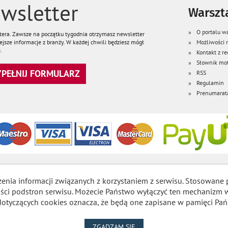
wsletter
Warszta
O portalu wa
ttera. Zawsze na początku tygodnia otrzymasz newsletter
jsze informacje z branży. W każdej chwili będziesz mógł
Możliwości
.
Kontakt z re
Słownik mot
WYPEŁNIJ FORMULARZ
RSS
Regulamin
Prenumarat
zenia informacji związanych z korzystaniem z serwisu. Stosowane 
lności podstron serwisu. Możecie Państwo wyłączyć ten mechaniz
dotyczących cookies oznacza, że będą one zapisane w pamięci Pań
NA WYKORZYSTANIE PLIKÓW
ZGADZAM SIĘ