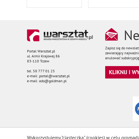
Ne
Zapisz się do newsle
Portal Warsztat.pl
zawierający najważnie
ul. Armii Krajowej 86
anulować subskrypcję
83-110 Tczew
tel. 58 777 01 25
KLIKNIJ I 
e-mail: portal@warsztat.pl
e-mail: ado@goldman.pl
Wykorzystujemy "ciasteczka" (cookies) w celu gromad