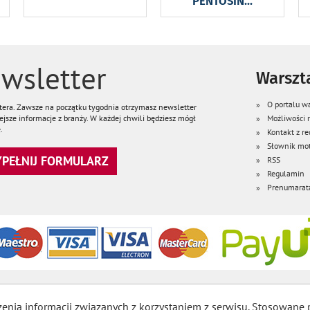
PENTOSIN
...
wsletter
Warszta
O portalu wa
ttera. Zawsze na początku tygodnia otrzymasz newsletter
jsze informacje z branży. W każdej chwili będziesz mógł
Możliwości
.
Kontakt z re
Słownik mot
WYPEŁNIJ FORMULARZ
RSS
Regulamin
Prenumarat
zenia informacji związanych z korzystaniem z serwisu. Stosowane 