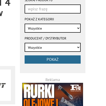
T 4
przeładowują
się
w
automatycznie
POKAŻ Z KATEGORII
PRODUCENT / DYSTRYBUTOR
POKAŻ
Reklama