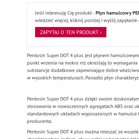
Jeśli interesuję Cię produkt -
Płyn hamulcowy PE
wiedzieć więcej, kliknij poniżej i wyślij zapytani
ZAPYTAJ O TEN PRODUKT ›
Pentosin Super DOT 4 plus jest płynem hamulcowym o 
punkt wrzenia na mokro niż określają to wymagania k
substancje dodatkowe zapewniające dobre właściwośc
w wysokich temperaturach. Ponadto płyn charakteryz
Pentosin Super DOT 4 plus dzięki swoim doskonał
stosowania w nowoczesnych agregatach ABS oraz u
standardowych układach wyposażonych w hamulce bę
producenta.
Pentosin Super DOT 4 plus można mieszać ze wszel