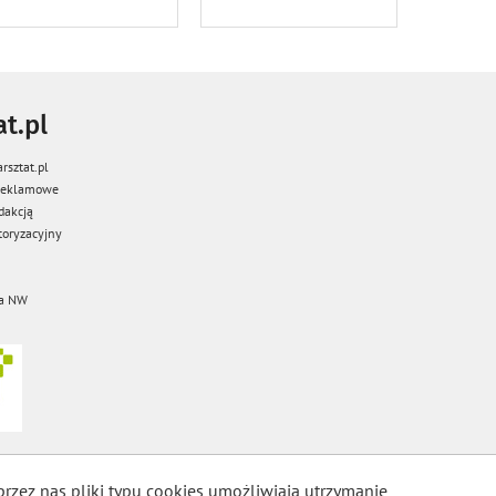
t.pl
rsztat.pl
 reklamowe
dakcją
oryzacyjny
a NW
przez nas pliki typu cookies umożliwiają utrzymanie