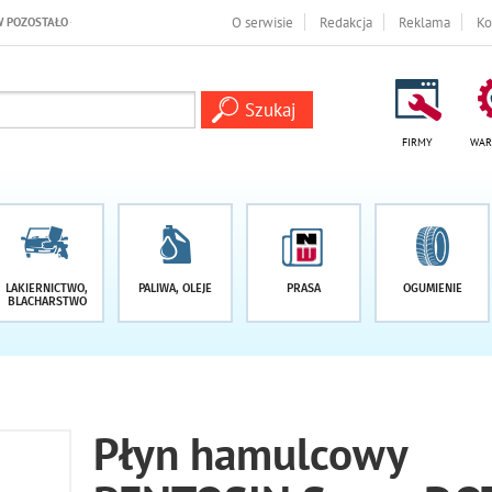
O -1 DNI
O serwisie
Redakcja
Reklama
Ko
FIRMY
WAR
LAKIERNICTWO,
PALIWA, OLEJE
PRASA
OGUMIENIE
BLACHARSTWO
Płyn hamulcowy