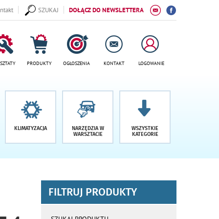
ntakt
SZUKAJ
DOŁĄCZ DO NEWSLETTERA
SZTATY
PRODUKTY
OGŁOSZENIA
KONTAKT
LOGOWANIE
KLIMATYZACJA
NARZĘDZIA W
WSZYSTKIE
WARSZTACIE
KATEGORIE
FILTRUJ PRODUKTY
wyniki
wyszukiwania
SZUKAJ PRODUKTU