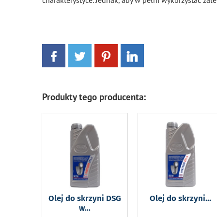
charakterystyce. Jednak, aby w pełni wykorzystać za
Produkty tego producenta:
Olej do skrzyni DSG
Olej do skrzyni
...
w
...