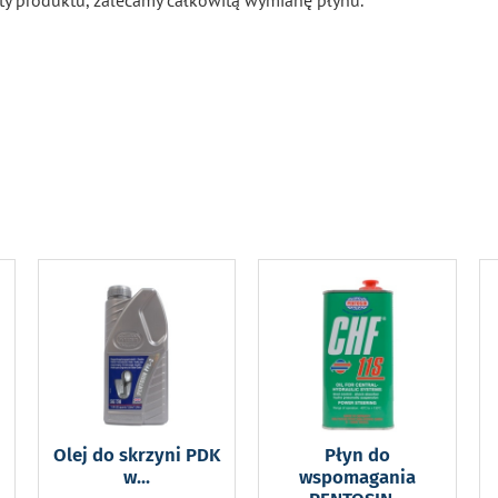
lety produktu, zalecamy całkowitą wymianę płynu.
Olej do skrzyni PDK
Płyn do
w
...
wspomagania