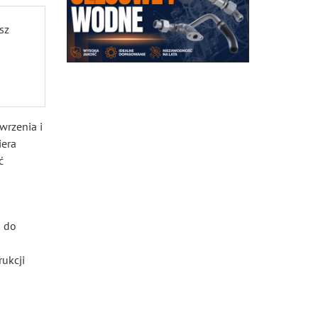
sz
wrzenia i
iera
ć
m do
ukcji