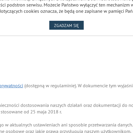
lności podstron serwisu. Możecie Państwo wyłączyć ten mechaniz
dotyczących cookies oznacza, że będą one zapisane w pamięci Pań
NA WYKORZYSTANIE PLIKÓW
ZGADZAM SIĘ
 prywatności
(dostępną w regulaminie). W dokumencie tym wyjaśnia
onieczności dostosowania naszych działań oraz dokumentacji do
 stosowane od 25 maja 2018 r.
go w aktualnych ustawieniach ani sposobie przetwarzania danych.
ane osobowe oraz jakie prawa przysługują naszym użytkownikom.