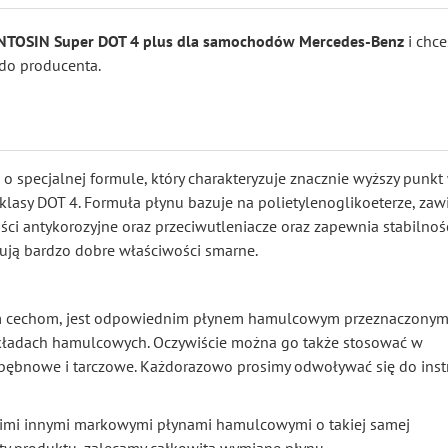
NTOSIN Super DOT 4 plus dla samochodów Mercedes-Benz
i chce
e do producenta.
specjalnej formule, który charakteryzuje znacznie wyższy punkt 
lasy DOT 4. Formuła płynu bazuje na polietylenoglikoeterze, zaw
i antykorozyjne oraz przeciwutleniacze oraz zapewnia stabilnoś
ują bardzo dobre właściwości smarne.
ym cechom, jest odpowiednim płynem hamulcowym przeznaczony
kładach hamulcowych. Oczywiście można go także stosować w
bnowe i tarczowe. Każdorazowo prosimy odwoływać się do instr
kimi innymi markowymi płynami hamulcowymi o takiej samej