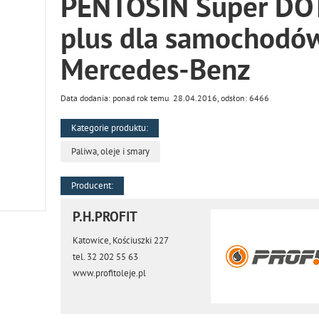
PENTOSIN Super DO
plus dla samochodó
Mercedes-Benz
Data dodania: ponad rok temu 28.04.2016, odsłon: 6466
Kategorie produktu:
Paliwa, oleje i smary
Producent:
P.H.PROFIT
Katowice, Kościuszki 227
tel. 32 202 55 63
www.profitoleje.pl