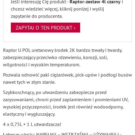
Jeśli interesuję Cię produkt -
Raptor-zestaw 4l czarny
i
chcesz wiedzieć więcej, kliknij poniżej i wyślij
zapytanie do producenta.
ZAPYTAJ O TEN PRODUKT ›
Raptor U POL uretanowy środek 2K bardzo trwały i twardy,
zabezpieczający przeciwko rdzewieniu, korozji, soli,
wilgotności i wysokim temperaturom.
Pozwala odnowić paki ciężarówek, pick-upów i podłogi busów
nawet tych w złym stanie.
Szybkoschnący, po utwardzeniu zabezpiecza przed
zarysowaniami, chroni przed zaplamieniem i promieniami UV,
wysokiej przyczepności, środek jest również wodoodporny,
elastyczny i wygłuszający.
4 x 0,75L + 1 L utwardzacza!
Łatwy w użyciu: NAPEŁNIJ – WSTRZĄŚNIJ – UŻYWAJ(FILL-