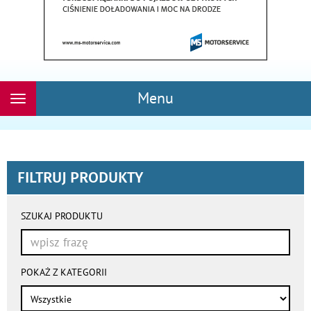
Menu
Rozwiń
nawigację
FILTRUJ PRODUKTY
wyniki
wyszukiwania
SZUKAJ PRODUKTU
przeładowują
się
automatycznie
POKAŻ Z KATEGORII