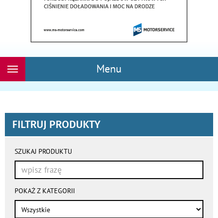
Menu
Rozwiń
nawigację
FILTRUJ PRODUKTY
wyniki
wyszukiwania
SZUKAJ PRODUKTU
przeładowują
się
automatycznie
POKAŻ Z KATEGORII