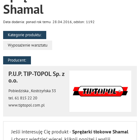
Shamal
Data dodania: ponad rok temu 28.04.2016, odsłon: 1192
Kategorie produktu:
Wyposażenie warsztatu
Producent:
P.U.P. TIP-TOPOL Sp. z
o.o.
Pobiedziska , Kostrzyńska 33
tel. 61 815 22 20
www.tiptopol.com.pl
Jeśli interesuję Cię produkt -
Sprężarki tłokowe Shamal
i chcesz wiedzieć więcej, kliknij poniżej i wyślij