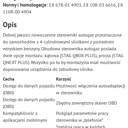
Normy i homologacje:
E8 67R-01 4903, E8 10R-03 6616, E8
110R-00 4904
Opis
Dobrej jakości nowoczesne sterowniki autogaz przeznaczone
do samochodów z 4-cylindrowymi silnikami z pośrednim
wtryskiem benzyny. Obudowa sterownika autogaz posiada
dwie opcje montażu: kątowa (STAG QBOX PLUS), prosta (STAG
QNEXT PLUS). Wszystko po to by montażysta miał możliwość
dopasowania urządzenia do zabudowy silnika.
Cecha
Korzyść
Dostęp do danych pojazdu
Możliwość włączenia autoadaptacji
(OBD)
w sterowniku
Dostęp do danych pojazdu
Zbędny zewnętrzny skaner OBD
(OBD)
Kompatybilność z
Podgląd parametrów pracy
aplikacjami mobilnymi
sterownika w „telefonie”
Stabilna praca w każdych