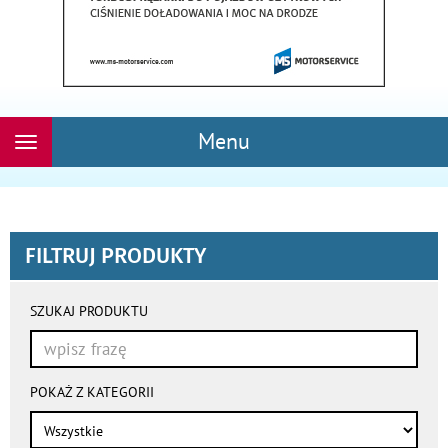
Menu
Rozwiń
nawigację
FILTRUJ PRODUKTY
wyniki
wyszukiwania
SZUKAJ PRODUKTU
przeładowują
się
automatycznie
POKAŻ Z KATEGORII