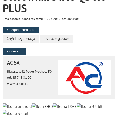
PLUS
Data dodania: ponad rok temu 13.03.2019, odsłon: 8901
Kategorie produktu:
Części i regeneracja
Instalacje gazowe
Producent:
AC SA
Białystok, 42 Pułku Piechoty 50
tel. 85 743 81 00
www.ac.com.pl