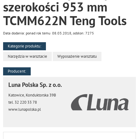
szerokości 953 mm
TCMM622N Teng Tools
Data dodania: ponad rok temu 08.03.2018, odsłon: 7275
Kategorie produktu:
Narzędzia w warsztacie
Wyposażenie warsztatu
Producent:
Luna Polska Sp. z o.o.
Katowice, Konduktorska 39B
tel. 32 220 33 78
www.lunapolska.pl