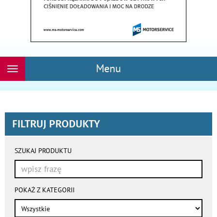
Menu
Rozwiń
nawigację
FILTRUJ PRODUKTY
wyniki
wyszukiwania
SZUKAJ PRODUKTU
przeładowują
się
automatycznie
POKAŻ Z KATEGORII