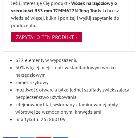
Jeśli interesuję Cię produkt -
Wózek narzędziowy o
szerokości 953 mm TCMM622N Teng Tools
i chcesz
wiedzieć więcej, kliknij poniżej i wyślij zapytanie do
producenta.
ZAPYTAJ O TEN PRODUKT ›
622 elementy w wyposażeniu
50% więcej miejsca niż w standardowym wózku
narzędziowym
zamek szyfrowy
możliwość otwarcia tylko jednej szuflady zwiększająca
bezpieczeństwo użytkowania
zdejmowany blat, wykonany z laminowanej płyty
wiórowej ze wzmocnionymi krawędziami
nr artykułu: 262860109