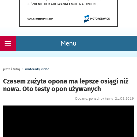
Menu
Rozwiń
nawigację
jesteś tutaj
materiały video
Czasem zużyta opona ma lepsze osiągi niż
nowa. Oto testy opon używanych
Dodano: ponad rok temu 21.08.2019