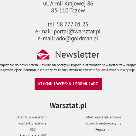
ul. Armii Krajowej 86
83-110 Tczew
tel. 58 777 01 25
e-mail: portal@warsztat.pl
e-mail: ado@goldman.pl
Newsletter
Zapisz się do newslettera. Zawsze na początku tygodnia otrzymasz newsletter zawierając
najważniejsze informacje z branży. W każdej chwili będziesz mógł anulować subskrypcję.
KLIKNIJ I WYPEŁNIJ FORMULARZ
Warsztat.pl
O portalu warsztat.pl
Możliwości reklamowe
Kontakt z redakcją
Słownik motoryzacyjny
RSS
Regulamin
Prenumarata NW