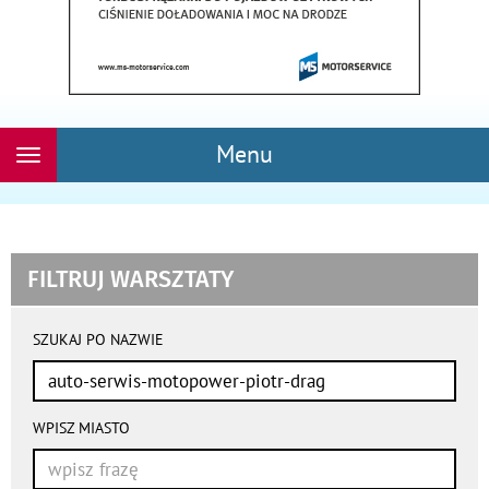
Menu
Rozwiń
nawigację
FILTRUJ WARSZTATY
wyniki
wyszukiwania
SZUKAJ PO NAZWIE
przeładowują
się
automatycznie
WPISZ MIASTO