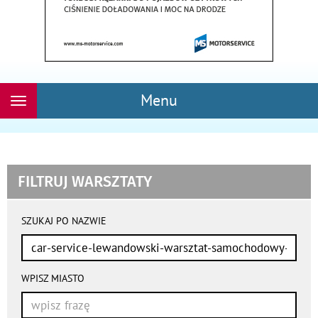
Menu
Rozwiń
nawigację
FILTRUJ WARSZTATY
wyniki
wyszukiwania
SZUKAJ PO NAZWIE
przeładowują
się
automatycznie
WPISZ MIASTO