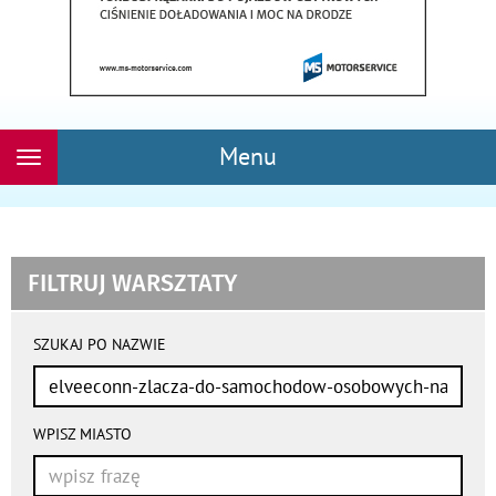
Menu
Rozwiń
nawigację
FILTRUJ WARSZTATY
wyniki
wyszukiwania
SZUKAJ PO NAZWIE
przeładowują
się
automatycznie
WPISZ MIASTO