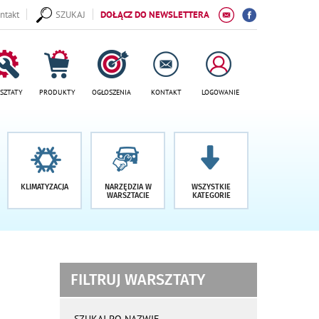
ntakt
SZUKAJ
DOŁĄCZ DO NEWSLETTERA
SZTATY
PRODUKTY
OGŁOSZENIA
KONTAKT
LOGOWANIE
KLIMATYZACJA
NARZĘDZIA W
WSZYSTKIE
WARSZTACIE
KATEGORIE
FILTRUJ WARSZTATY
wyniki
wyszukiwania
SZUKAJ PO NAZWIE