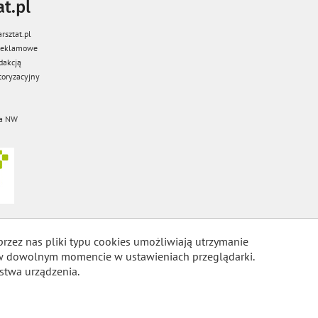
t.pl
rsztat.pl
 reklamowe
dakcją
oryzacyjny
a NW
przez nas pliki typu cookies umożliwiają utrzymanie
m w dowolnym momencie w ustawieniach przeglądarki.
stwa urządzenia.
COOKIES