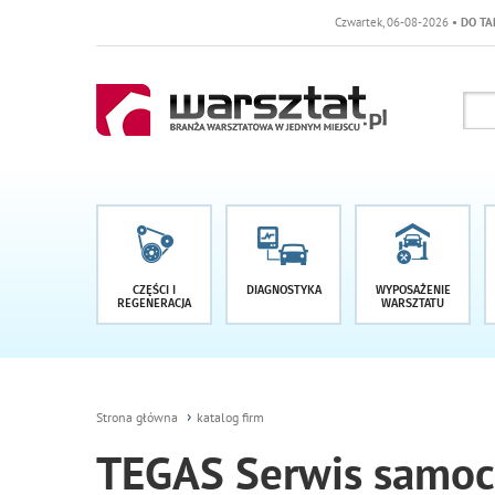
Czwartek, 06-08-2026
• DO TARGÓ
CZĘŚCI I
DIAGNOSTYKA
WYPOSAŻENIE
REGENERACJA
WARSZTATU
Strona główna
katalog firm
TEGAS Serwis samo