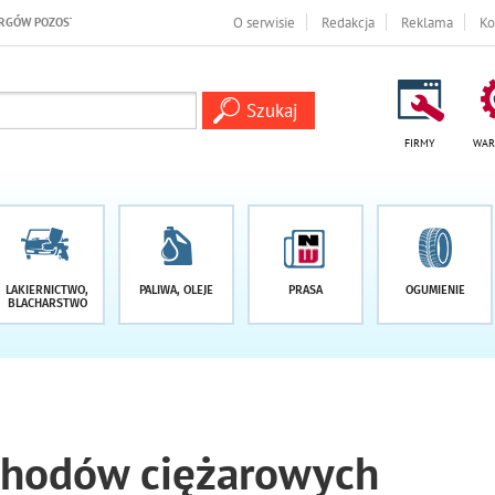
W POZOSTAŁO -1 DNI
O serwisie
Redakcja
Reklama
Ko
FIRMY
WAR
LAKIERNICTWO,
PALIWA, OLEJE
PRASA
OGUMIENIE
BLACHARSTWO
chodów ciężarowych