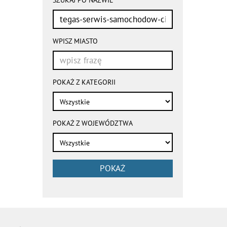
przeładowują
się
automatycznie
WPISZ MIASTO
POKAŻ Z KATEGORII
POKAŻ Z WOJEWÓDZTWA
POKAŻ