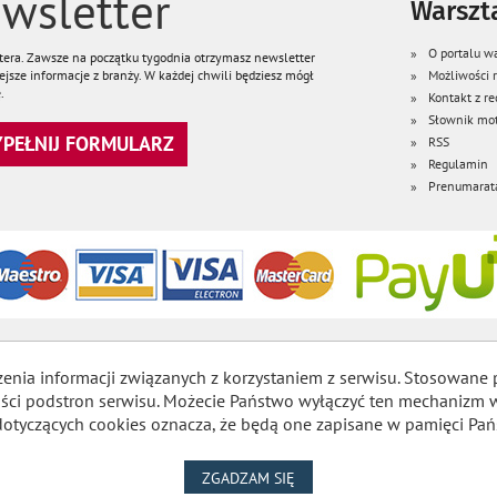
wsletter
Warszta
O portalu wa
ttera. Zawsze na początku tygodnia otrzymasz newsletter
jsze informacje z branży. W każdej chwili będziesz mógł
Możliwości
.
Kontakt z re
Słownik mot
WYPEŁNIJ FORMULARZ
RSS
Regulamin
Prenumarat
zenia informacji związanych z korzystaniem z serwisu. Stosowane 
lności podstron serwisu. Możecie Państwo wyłączyć ten mechaniz
dotyczących cookies oznacza, że będą one zapisane w pamięci Pań
NA WYKORZYSTANIE PLIKÓW
ZGADZAM SIĘ