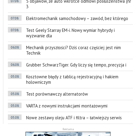
5 objawów, że auto wkrótce odmówi posłuszeństwa (nr
07.08
3
Elektromechanik samochodowy – zawód, bez którego
07.08
Test Geely Starray EM-i. Nowy wymiar hybrydy i
07.08
wyzwanie dla
Mechanik przyszłości? Dziś coraz częściej jest nim
06.08
Technik
Grubber SchwarzTiger. Gdy liczy się tempo, precyzja i
06.08
Kosztowne błędy z tablicą rejestracyjną i hakiem
05.08
holowniczym
Test porównawczy alternatorów
05.08
VARTA z nowymi instrukcjami montażowymi
05.08
Nowe zestawy oleju ATF i filtra – łatwiejszy serwis
05.08
Reklama