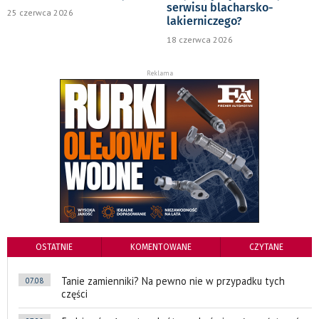
serwisu blacharsko-
25 czerwca 2026
lakierniczego?
18 czerwca 2026
Reklama
OSTATNIE
KOMENTOWANE
CZYTANE
Tanie zamienniki? Na pewno nie w przypadku tych
07.08
części