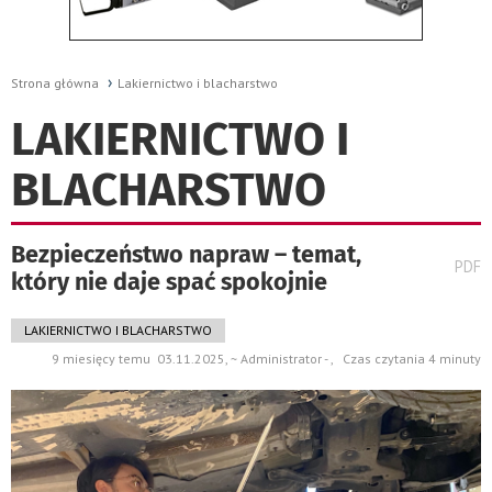
Strona główna
Lakiernictwo i blacharstwo
LAKIERNICTWO I
BLACHARSTWO
Bezpieczeństwo napraw – temat,
wydru
PDF
który nie daje spać spokojnie
pods
do
LAKIERNICTWO I BLACHARSTWO
9 miesięcy temu 03.11.2025, ~ Administrator - , Czas czytania 4 minuty