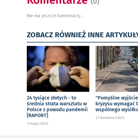
Komentarze
(0)
Nie ma jeszcze komentarzy...
ZOBACZ RÓWNIEŻ INNE ARTYKUŁ
24 tysiące złotych - to
"Pomyślne wyjście
średnia strata warsztatu w
kryzysu wymagać 
Polsce z powodu pandemii
wspólnego wysiłk
[RAPORT]
17 kwietnia 2020
7 maja 2020