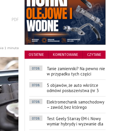
wydrukuj
PDF
podstronę
do
nia 1 minuta
OSTATNIE
KOMENTOWANE
CZYTANE
Tanie zamienniki? Na pewno nie
07.08
w przypadku tych części
5 objawów, że auto wkrótce
07.08
odmówi posłuszeństwa (nr 3
Elektromechanik samochodowy
07.08
– zawód, bez którego
Test Geely Starray EM-i. Nowy
07.08
wymiar hybrydy i wyzwanie dla