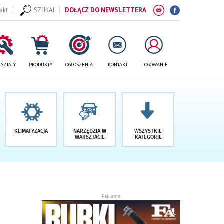
akt
SZUKAJ
DOŁĄCZ DO NEWSLETTERA
SZTATY
PRODUKTY
OGŁOSZENIA
KONTAKT
LOGOWANIE
KLIMATYZACJA
NARZĘDZIA W
WSZYSTKIE
WARSZTACIE
KATEGORIE
Reklama