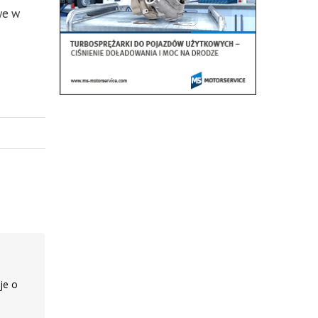
we w
je o