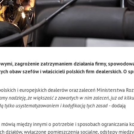
wymi, zagrożenie zatrzymaniem działania firmy, spowodo
ch obaw szefów i właścicieli polskich firm dealerskich. O s
lskich i europejskich dealerów oraz zaleceń Ministerstwa Roz
my nadzieję, że większość z zawartych w nim zaleceń, już od kilku
ą tylko usystematyzowaniem i kodyfikacją tych zasad
- dodają
, mówią między innymi o potrzebie i sposobach ograniczania k
ch działów, wyłączone pomieszczenia socjalne, odstępy między