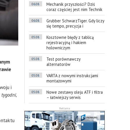
Mechanik przyszłości? Dziś
06.08
coraz częściej jest nim Technik
Grubber SchwarzTiger. Gdy liczy
06.08
się tempo, precyzja i
Kosztowne błędy z tablicą
05.08
rejestracyjną i hakiem
holowniczym
Test porównawczy
05.08
wanym
alternatorów
prawie
VARTA z nowymi instrukcjami
05.08
montażowymi
woju i
Nowe zestawy oleju ATF i filtra
05.08
 tygodni,
– łatwiejszy serwis
Reklama
ontaktu