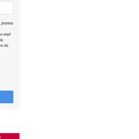
, Joanna
 e-mail
ia,
wo do
Z