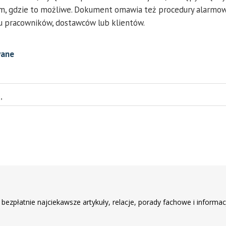
 tam, gdzie to możliwe. Dokument omawia też procedury alarmo
u pracowników, dostawców lub klientów.
wane
e
,
r
 bezpłatnie najciekawsze artykuły, relacje, porady fachowe i informac