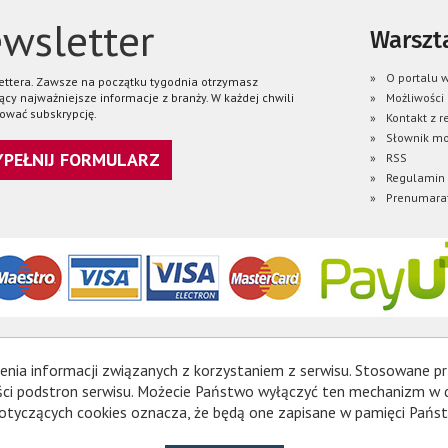
wsletter
Warszta
O portalu w
lettera. Zawsze na początku tygodnia otrzymasz
ący najważniejsze informacje z branży. W każdej chwili
Możliwości
ować subskrypcję.
Kontakt z r
Słownik mo
WYPEŁNIJ FORMULARZ
RSS
Regulamin
Prenumara
enia informacji związanych z korzystaniem z serwisu. Stosowane pr
ności podstron serwisu. Możecie Państwo wyłączyć ten mechanizm w
otyczących cookies oznacza, że będą one zapisane w pamięci Państ