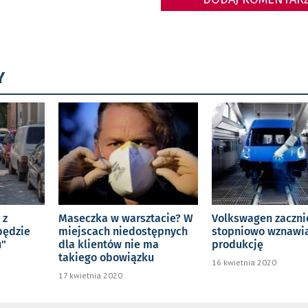
Y
 z
Maseczka w warsztacie? W
Volkswagen zaczni
będzie
miejscach niedostępnych
stopniowo wznawi
u"
dla klientów nie ma
produkcję
takiego obowiązku
16 kwietnia 2020
17 kwietnia 2020