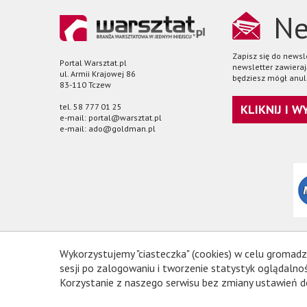
Ne
Zapisz się do news
Portal Warsztat.pl
newsletter zawieraj
ul. Armii Krajowej 86
będziesz mógł anul
83-110 Tczew
tel. 58 777 01 25
KLIKNIJ I 
e-mail: portal@warsztat.pl
e-mail: ado@goldman.pl
Wykorzystujemy "ciasteczka" (cookies) w celu gromadz
sesji po zalogowaniu i tworzenie statystyk oglądal
Korzystanie z naszego serwisu bez zmiany ustawień d