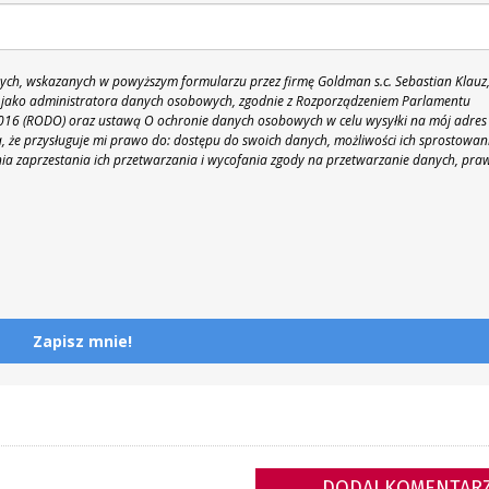
h, wskazanych w powyższym formularzu przez firmę Goldman s.c. Sebastian Klauz
 86 jako administratora danych osobowych, zgodnie z Rozporządzeniem Parlamentu
 2016 (RODO) oraz ustawą O ochronie danych osobowych w celu wysyłki na mój adres
 że przysługuje mi prawo do: dostępu do swoich danych, możliwości ich sprostowan
nia zaprzestania ich przetwarzania i wycofania zgody na przetwarzanie danych, pra
Zapisz mnie!
DODAJ KOMENTAR