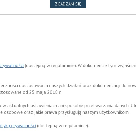
NA WYKORZYSTANIE PLIKÓ
ZGADZAM SIĘ
 prywatności
(dostępną w regulaminie). W dokumencie tym wyjaśniamy
nieczności dostosowania naszych działań oraz dokumentacji do n
stosowane od 25 maja 2018 r.
o w aktualnych ustawieniach ani sposobie przetwarzania danych. U
ne osobowe oraz jakie prawa przysługują naszym użytkownikom.
ityką prywatności
(dostępną w regulaminie).