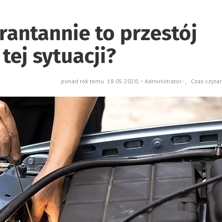
antannie to przestój
tej sytuacji?
ponad rok temu 18.05.2020, ~ Administrator - , Czas czyta