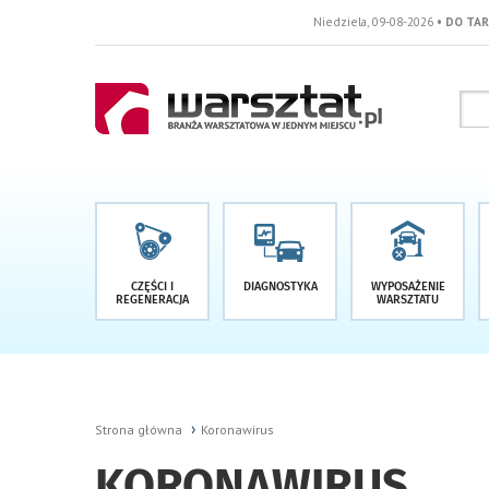
Niedziela, 09-08-2026
• DO TARGÓW POZOSTAŁO 
CZĘŚCI I
DIAGNOSTYKA
WYPOSAŻENIE
REGENERACJA
WARSZTATU
Strona główna
Koronawirus
KORONAWIRUS