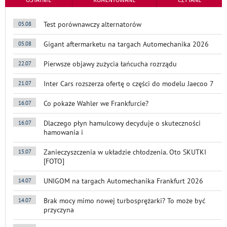
Test porównawczy alternatorów
05.08
Gigant aftermarketu na targach Automechanika 2026
05.08
Pierwsze objawy zużycia łańcucha rozrządu
22.07
Inter Cars rozszerza ofertę o części do modelu Jaecoo 7
21.07
Co pokaże Wahler we Frankfurcie?
16.07
Dlaczego płyn hamulcowy decyduje o skuteczności
16.07
hamowania i
Zanieczyszczenia w układzie chłodzenia. Oto SKUTKI
15.07
[FOTO]
UNIGOM na targach Automechanika Frankfurt 2026
14.07
Brak mocy mimo nowej turbosprężarki? To może być
14.07
przyczyna