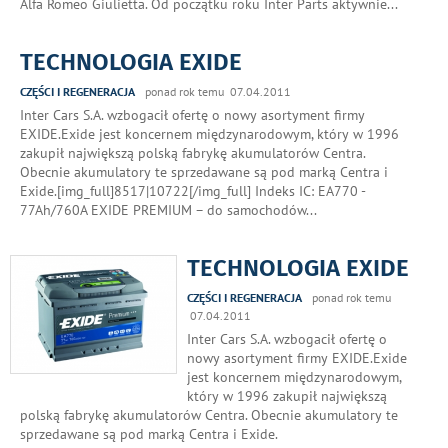
Alfa Romeo Giulietta. Od początku roku Inter Parts aktywnie
...
TECHNOLOGIA EXIDE
CZĘŚCI I REGENERACJA
ponad rok temu 07.04.2011
Inter Cars S.A. wzbogacił ofertę o nowy asortyment firmy
EXIDE.Exide jest koncernem międzynarodowym, który w 1996
zakupił największą polską fabrykę akumulatorów Centra.
Obecnie akumulatory te sprzedawane są pod marką Centra i
Exide.[img_full]8517|10722[/img_full] Indeks IC: EA770 -
77Ah/760A EXIDE PREMIUM – do samochodów
...
TECHNOLOGIA EXIDE
CZĘŚCI I REGENERACJA
ponad rok temu
07.04.2011
Inter Cars S.A. wzbogacił ofertę o
nowy asortyment firmy EXIDE.Exide
jest koncernem międzynarodowym,
który w 1996 zakupił największą
polską fabrykę akumulatorów Centra. Obecnie akumulatory te
sprzedawane są pod marką Centra i Exide.