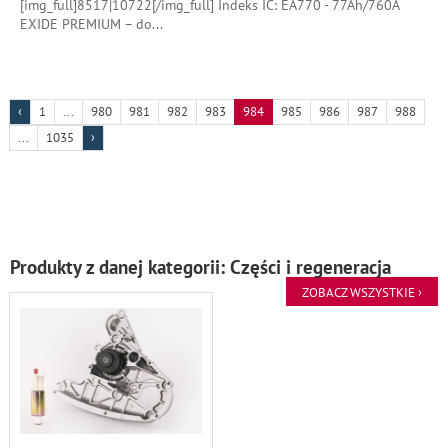
[img_full]8517|10722[/img_full] Indeks IC: EA770 - 77Ah/760A
EXIDE PREMIUM – do
...
‹
1
...
980
981
982
983
984
985
986
987
988
...
1035
›
Produkty z danej kategorii: Części i regeneracja
ZOBACZ WSZYSTKIE ›