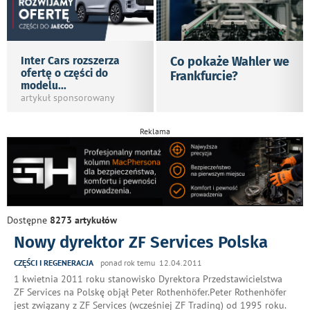
Inter Cars rozszerza
Co pokaże Wahler we
ofertę o części do
Frankfurcie?
modelu
...
artykuł sponsorowany
Reklama
Dostępne
8273 artykułów
Nowy dyrektor ZF Services Polska
CZĘŚCI I REGENERACJA
ponad rok temu 12.04.2011
1 kwietnia 2011 roku stanowisko Dyrektora Przedstawicielstwa
ZF Services na Polskę objął Peter Rothenhöfer.Peter Rothenhöfer
jest związany z ZF Services (wcześniej ZF Trading) od 1995 roku.