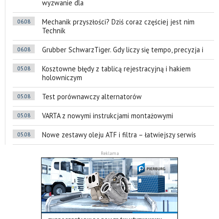
wyzwanie dla
Mechanik przyszłości? Dziś coraz częściej jest nim
06.08
Technik
Grubber SchwarzTiger. Gdy liczy się tempo, precyzja i
06.08
Kosztowne błędy z tablicą rejestracyjną i hakiem
05.08
holowniczym
Test porównawczy alternatorów
05.08
VARTA z nowymi instrukcjami montażowymi
05.08
Nowe zestawy oleju ATF i filtra – łatwiejszy serwis
05.08
Reklama