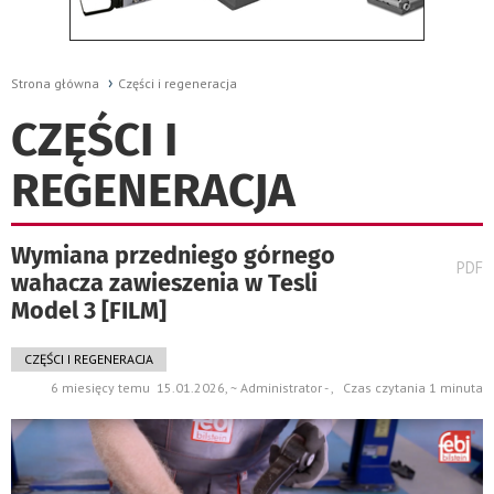
Strona główna
Części i regeneracja
CZĘŚCI I
REGENERACJA
Wymiana przedniego górnego
wydru
PDF
wahacza zawieszenia w Tesli
pods
do
Model 3 [FILM]
CZĘŚCI I REGENERACJA
6 miesięcy temu 15.01.2026, ~ Administrator - , Czas czytania 1 minuta