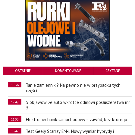
OSTATNIE
KOMENTOWANE
CZYTANE
Tanie zamienniki? Na pewno nie w przypadku tych
15:36
części
5 objawów, że auto wkrótce odmówi posłuszeństwa (nr
12:49
3
Elektromechanik samochodowy – zawód, bez którego
11:00
Test Geely Starray EM-i. Nowy wymiar hybrydy i
08:47